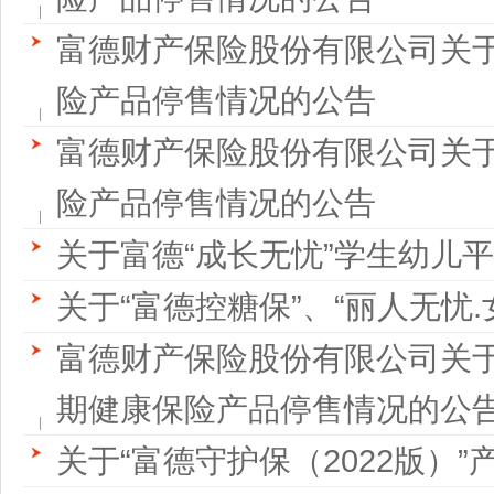
富德财产保险股份有限公司关于2
险产品停售情况的公告
富德财产保险股份有限公司关于2
险产品停售情况的公告
关于富德“成长无忧”学生幼儿
关于“富德控糖保”、“丽人无忧
富德财产保险股份有限公司关于披
期健康保险产品停售情况的公
关于“富德守护保（2022版）