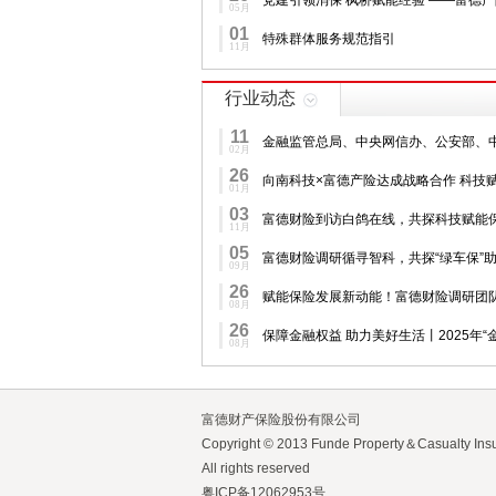
党建引领消保 枫桥赋能经验 ——富德
05月
01
特殊群体服务规范指引
11月
行业动态
11
金融监管总局、中央网信办、公安部、
02月
26
向南科技×富德产险达成战略合作 科技
01月
03
富德财险到访白鸽在线，共探科技赋能
11月
05
富德财险调研循寻智科，共探“绿车保”
09月
26
赋能保险发展新动能！富德财险调研团
08月
26
保障金融权益 助力美好生活丨2025年
08月
富德财产保险股份有限公司
Copyright © 2013 Funde Property＆Casualty Ins
All rights reserved
粤ICP备12062953号