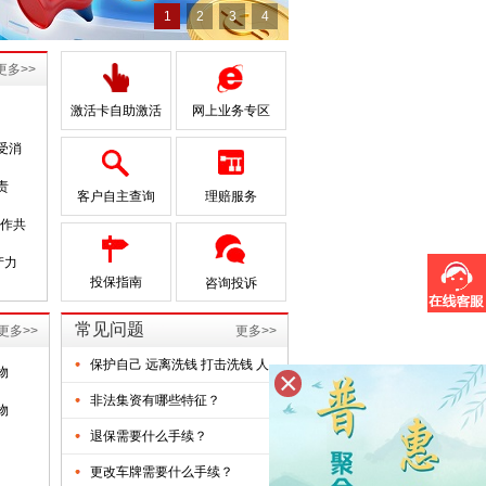
1
2
3
4
更多>>
激活卡自助激活
网上业务专区
受消
责
客户自主查询
理赔服务
作共
产力
投保指南
咨询投诉
常见问题
更多>>
更多>>
保护自己 远离洗钱 打击洗钱 人
物
×
非法集资有哪些特征？
物
退保需要什么手续？
更改车牌需要什么手续？