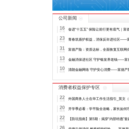
公司新闻
16
奋进“十五五” 保险让前行更有底气｜富德
07月
23
青春筑盾护权益，消保反诈进社区——
04月
31
富德产险：资质达标，全面恢复互联网
03月
13
金融消保进社区 守护银发养老钱——富德
03月
10
清朗金融网络 守护安心消费——富德产险20
03月
消费者权益保护专区
22
外国商务人士在华工作生活指引_英文（2
11月
20
开学季必看：学平险全攻略，家长如何
08月
22
【防坑指南】第5期：揭穿“内部特惠”
06月
26