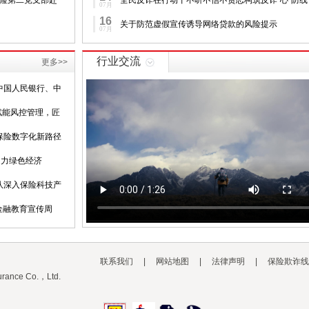
产险第二党支部赴
全民反诈在行动丨不听不信不贪恋构筑反诈“心”防线
07月
16
关于防范虚假宣传诱导网络贷款的风险提示
07月
行业交流
更多>>
中国人民银行、中
赋能风控管理，匠
保险数字化新路径
助力绿色经济
队深入保险科技产
“金融教育宣传周
联系我们
|
网站地图
|
法律声明
|
保险欺诈线
urance Co.，Ltd.